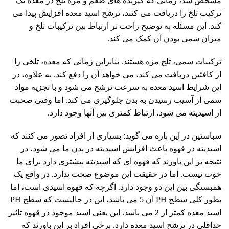
مشخص شد، زمانی که گیرنده های طعم و مزه تلخ در معده یک
ترکیب تلخ را دریافت می کنند، ترشح اسید معده افزایش پیدا می
کند. این مسئله به توضیح راحت تر ارتباط بین ترکیبات تلخ و
میزان سمی بودن آن کمک می کند.
ترکیبات سمی، تلخ مزه هستند. بنابراین زمانی که معده، تلخی را
از کافئین دریافت می کند، می خواهد آن را دفع کند. به علاوه، در
این شرایط اسید معده به سرعت ترشح می شود و با تجزیه مواد
سمی از آسیب رسیدن به بدن جلوگیری می کند. اما وقتی صحبت
از اسیدیته می شود، ارتباط کمتری بین آنها وجود دارد.
سباستین در این باره می گوید: بسیاری از افراد تصور می کنند که
اسیدیته در قهوه باعث افزایش اسیدیته در بدن ما می شود، در
نتیجه بر این باورند که قهوه ای که اسیدیته بیشتری دارد برای ما
خوب نیست. اما در حقیقت این موضوع صحت ندارد. در واقع یک
همبستگی بین این دو وجود دارد. اگرچه که قهوه اسیدی است، اما
بطور کلی سطح PH آن 5 می باشد، این در حالیست که سطح PH
اسید معده کمتر از 2 می باشد. این یعنی اسید موجود در قهوه تاثیر
حداقلی در ترشح اسید معده دارد. برخی افراد بر این باورند که