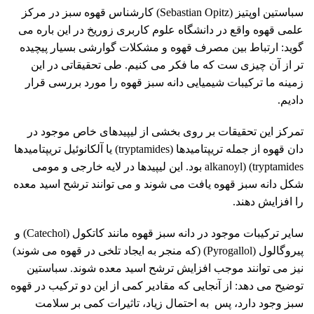
سباستین اوپتیز (Sebastian Opitz) کارشناس قهوه سبز در مرکز
علمی قهوه واقع در دانشگاه علوم کاربری زوریخ در این باره می
گوید: ارتباط بین مصرف قهوه و مشکلات گوارشی بسیار پیچیده
تر از آن چیزی ست که ما فکر می کنیم. طی تحقیقاتی در این
زمینه ما ترکیبات شیمیایی دانه سبز قهوه را مورد بررسی قرار
دادیم.
تمرکز این تحقیقات بر روی بخشی از لیپیدهای خاص موجود در
دان قهوه از جمله تریپتامیدها (tryptamides) یا آلکانوئیل تریپتامیدها
alkanoyl) (tryptamides بود. این لیپیدها در لایه خارجی و مومی
شکل دانه سبز قهوه یافت می شوند و می توانند ترشح اسید معده
را افزایش دهند.
سایر ترکیبات موجود در دانه سبز قهوه مانند کاتکول (Catechol) و
پیروگالول (Pyrogallol) (که منجر به ایجاد تلخی در قهوه می شوند)
نیز می توانند موجب افزایش ترشح اسید معده شوند. سباستین
توضیح می دهد: از آنجایی که مقادیر کمی از این دو ترکیب در قهوه
سبز وجود دارد، پس به احتمال زیاد، تاثیرات کمی بر سلامت